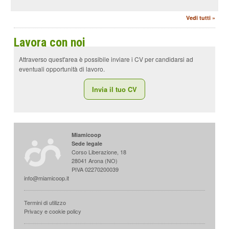
Vedi tutti »
Lavora con noi
Attraverso quest'area è possibile inviare i CV per candidarsi ad
eventuali opportunità di lavoro.
Invia il tuo CV
I
Miamicoop
n
Sede legale
f
Corso Liberazione, 18
o
28041 Arona (NO)
r
PIVA 02270200039
info@miamicoop.it
m
a
z
V
Termini di utilizzo
i
e
Privacy e cookie policy
o
d
n
i