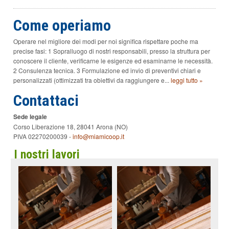
a
i
Come operiamo
a
l
l
Operare nel migliore dei modi per noi significa rispettare poche ma
a
precise fasi: 1 Sopralluogo di nostri responsabili, presso la struttura per
d
conoscere il cliente, verificarne le esigenze ed esaminarne le necessità.
i
2 Consulenza tecnica. 3 Formulazione ed invio di preventivi chiari e
r
personalizzati (ottimizzati tra obiettivi da raggiungere e...
leggi tutto »
i
c
Contattaci
e
r
Sede legale
c
a
Corso Liberazione 18, 28041 Arona (NO)
V
PIVA 02270200039 -
info@miamicoop.it
a
I nostri lavori
i
a
l
l
e
i
n
f
o