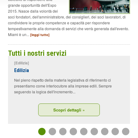
p
grande opportunità dell'Expo
a
2015. Nasce dalla volontà dei
g
soci fondatori, dell'amministratore, dei consiglieri, dei soci lavoratori, di
i
condividere le proprie competenze e capacità per rispondere
n
tempestivamente alla domanda di servizi che verrà generata dall'evento.
a
Miami è un...
[leggi tutto]
V
a
i
a
Tutti i nostri servizi
l
M
[Edilizia]
[
e
Edilizia
S
n
ù
Nel pieno rispetto della materia legislativa di riferimento ci
I
P
presentiamo come interlocutore alla imprese edili. Sempre
B
r
seguendo la logica dell'incremento...
i
n
c
i
Scopri dettagli »
p
a
l
e
1
2
3
4
5
6
7
8
9
V