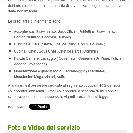
p
o
del turismo, che hanno la necessità di terziarizzare segmenti produttivi
a
r
delle loro aziende .
g
r
i
e
Le gradi aree di riferimento sono :
n
n
a
t
Accoglienza, Ricevimento, Back Office ( Addetti al Ricevimento,
V
e
Portieri Nutturno, Facchini, Bellboy)
a
Ristornate, Sala (Maitrè, Chef de Rang, Commis di sala )
i
a
Cucina ( Chef , Sous Chef , Chef de Partie, Commis)
l
Pulizia Camere, Lavaggio ( Governate , Cameriere Ai Piani, Pulizie ,
M
Addette Lavanderia)
e
n
Manutenzione e giardinaggio, Facchinaggio ( Giardinieri,
ù
Manutentori Magazzinieri, Autisti)
P
r
Attualmente il personale dedicato al segmento occupa il 40% dei soci
i
collaboratori aziendali. Tutto i collaboratori a seconda della mansioni
n
svolte vengono formati secondo le vigenti prescrizioni di legge.
c
i
I
Condividi:
p
a
n
l
e
Foto e Video del servizio
f
V