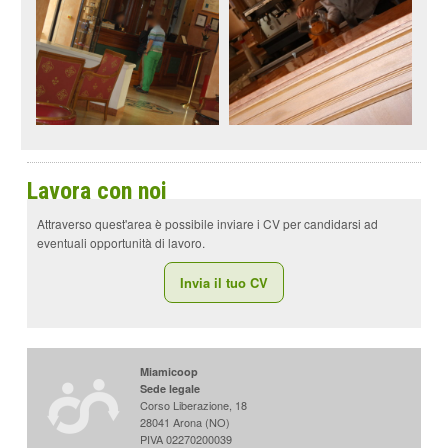
r
m
a
a
z
p
i
o
a
n
i
g
s
u
i
l
Lavora con noi
s
n
i
Attraverso quest'area è possibile inviare i CV per candidarsi ad
t
a
o
eventuali opportunità di lavoro.
Invia il tuo CV
I
Miamicoop
n
Sede legale
f
Corso Liberazione, 18
o
28041 Arona (NO)
r
PIVA 02270200039